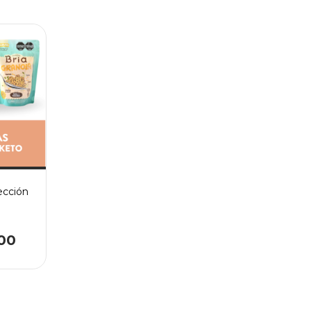
lección
00