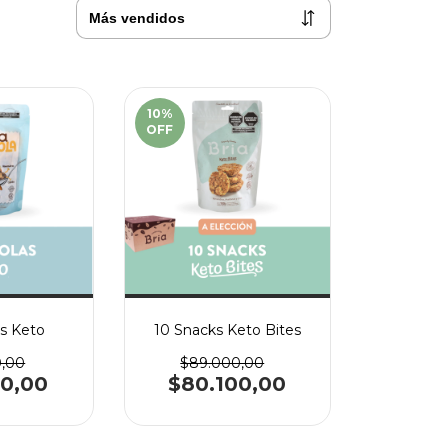
10
%
OFF
as Keto
10 Snacks Keto Bites
0,00
$89.000,00
80,00
$80.100,00