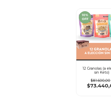
10
%
OFF
12 Granolas (a e
sin Keto)
$81.600,00
$73.440,