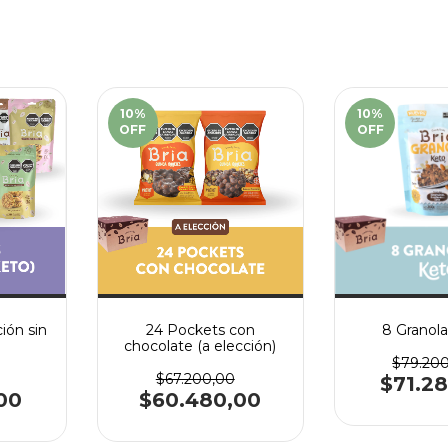
10
%
10
%
OFF
OFF
ión sin
24 Pockets con
8 Granol
chocolate (a elección)
$79.20
$67.200,00
$71.2
00
$60.480,00