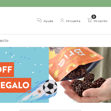
0
Ayuda
Mi cuenta
Mi carrito
acto