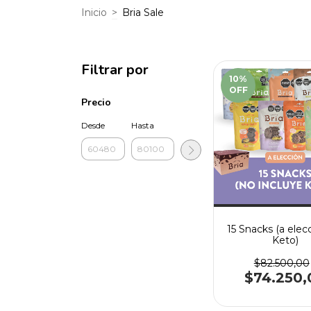
Inicio
>
Bria Sale
Filtrar por
10
%
OFF
Precio
Desde
Hasta
15 Snacks (a elecc
Keto)
$82.500,00
$74.250,