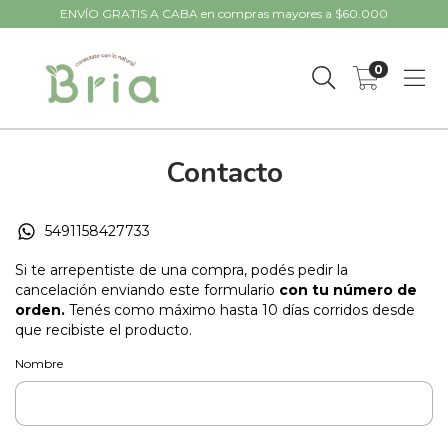
ENVÍO GRATIS A CABA en compras mayores a $60.000
0
Contacto
5491158427733
Si te arrepentiste de una compra, podés pedir la
cancelación enviando este formulario
con tu número de
orden.
Tenés como máximo hasta 10 días corridos desde
que recibiste el producto.
Nombre