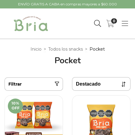
ENVÍO GRATIS A CABA en compras mayores a $60.000
0
Inicio
>
Todos los snacks
>
Pocket
Pocket
Filtrar
10
%
OFF