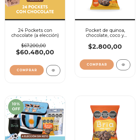
24 Pockets con
Pocket de quinoa,
chocolate (a elección)
chocolate, coco y
almendras saladas
$67.200,00
$2.800,00
$60.480,00
10
%
OFF