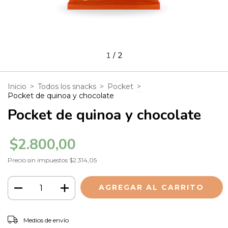
1
/
2
Inicio
>
Todos los snacks
>
Pocket
>
Pocket de quinoa y chocolate
Pocket de quinoa y chocolate
$2.800,00
Precio sin impuestos
$2.314,05
CAMBIAR CP
Entregas para el CP:
Medios de envío