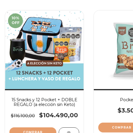
10
%
OFF
15 Snacks y 12 Pocket + DOBLE
Pocke
REGALO (a elección sin Keto)
$3.5
$104.490,00
$116.100,00
COMPRAR