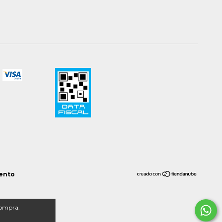
ento
compra.