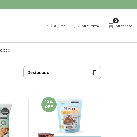
0
Ayuda
Mi cuenta
Mi carrito
acto
10
%
OFF