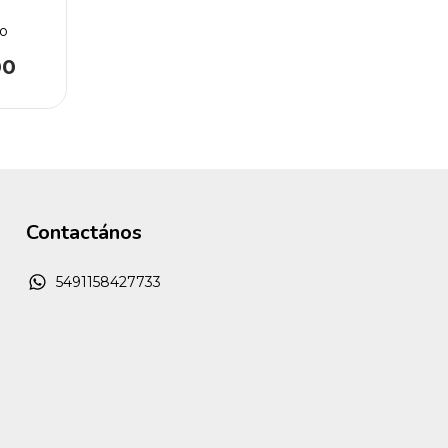
to
00
Contactános
5491158427733