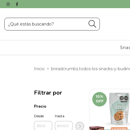
Sna
Inicio
>
breadcrumbs.todos-los-snacks-y-budin
Filtrar por
10
%
OFF
Precio
Desde
Hasta