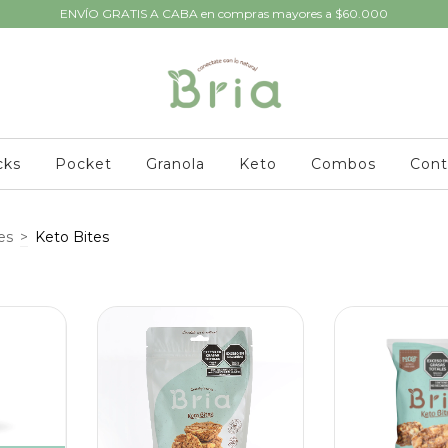
ENVÍO GRATIS A CABA en compras mayores a $60.000
cks
Pocket
Granola
Keto
Combos
Cont
es
>
Keto Bites