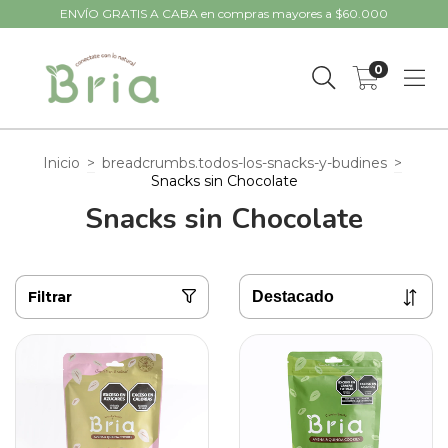
ENVÍO GRATIS A CABA en compras mayores a $60.000
0
Inicio
>
breadcrumbs.todos-los-snacks-y-budines
>
Snacks sin Chocolate
Snacks sin Chocolate
Filtrar